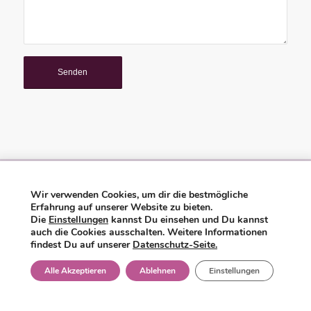
Wir verwenden Cookies, um dir die bestmögliche
Katharina Hengst - Lange-Hop-Str. 10 - 30559 Hannover - Telefon:
Erfahrung auf unserer Website zu bieten.
0176-84598212 -
kontakt@muetterherz.de
-
Flyer Mütterpflege
Die
Einstellungen
kannst Du einsehen und Du kannst
auch die Cookies ausschalten. Weitere Informationen
findest Du auf unserer
Datenschutz-Seite.
Alle Akzeptieren
Ablehnen
Einstellungen
© Copyright - Mütterherz